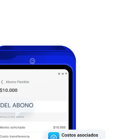
ediata
 en 15 minutos desde tu POS TUU.
in esperas.