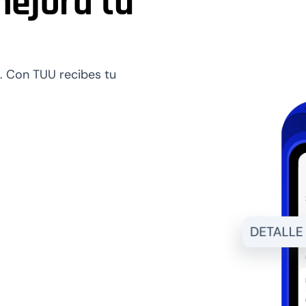
mejora tu
Liquidez inm
Accede a tus fondos
Sin intermediarios, s
. Con TUU recibes tu