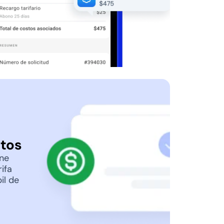
ltos
ene
rifa
il de