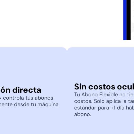
ías
a
Sin costos ocu
ón directa
Tu Abono Flexible no ti
 y controla tus abonos
costos. Solo aplica la ta
mente desde tu máquina
estándar para +1 día háb
abono.