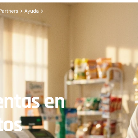
Partners
Ayuda
entas en
tos