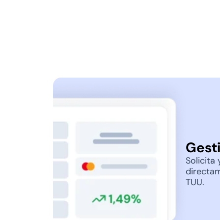
Disponible todos los d
Activo de lunes a domingo, de 9:30 
23:30 hrs. Cuando vendes, cobras.
Gesti
Solicita
directa
TUU.