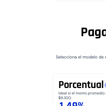
0
1
Paga
2
3
4
Selecciona el modelo de c
0
5
1
6
Porcentual
2
7
0
3
8
Ideal si el monto promedio
$9.300.