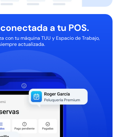
conectada a tu POS.
za con tu máquina TUU y Espacio de Trabajo,
iempre actualizada.