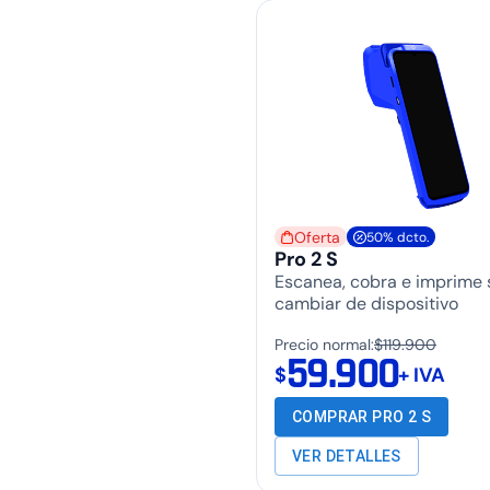
Oferta
50% dcto.
Pro 2 S
Escanea, cobra e imprime 
cambiar de dispositivo
Precio normal:
$119.900
59.900
$
+ IVA
COMPRAR PRO 2 S
VER DETALLES