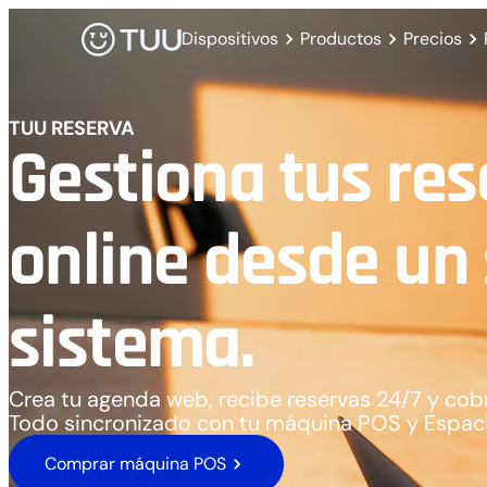
Dispositivos
Productos
Precios
TUU RESERVA
Gestiona tus res
online desde un 
sistema.
Crea tu agenda web, recibe reservas 24/7 y cobra
Todo sincronizado con tu máquina POS y Espaci
Comprar máquina POS