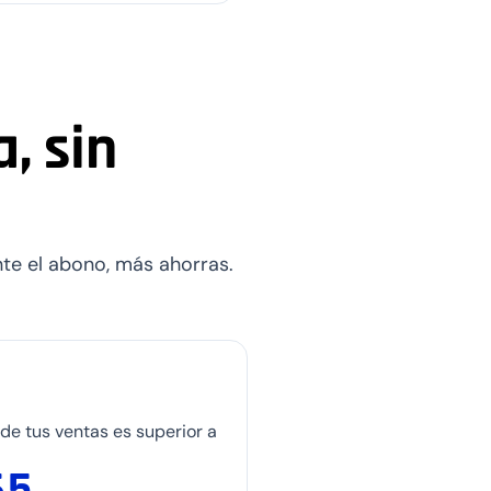
, sin
0
1
0
nte el abono, más ahorras.
2
1
3
2
4
3
5
4
de tus ventas es superior a