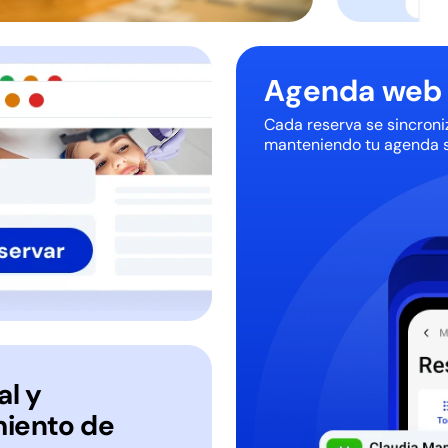
Agenda web 
Cada reserva se sincroni
manteniendo tu agenda s
al y
iento de