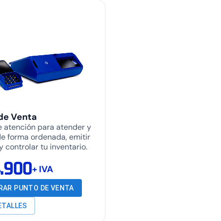
de Venta
e atención para atender y
e forma ordenada, emitir
y controlar tu inventario.
.900
+ IVA
AR PUNTO DE VENTA
ETALLES