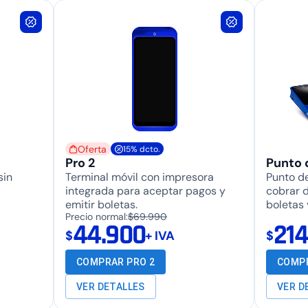
Oferta
15% dcto.
Pro 2
Punto 
sin
Terminal móvil con impresora
Punto d
integrada para aceptar pagos y
cobrar d
emitir boletas.
boletas 
Precio normal:
$69.990
44.900
214
$
+ IVA
$
COMPRAR PRO 2
COMPR
VER DETALLES
VER D