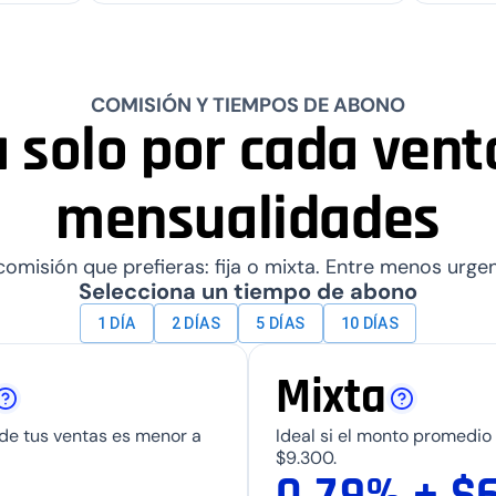
0
1
COMISIÓN Y TIEMPOS DE ABONO
 solo por cada venta
0
2
1
3
mensualidades
2
4
omisión que prefieras: fija o mixta. Entre menos urge
3
5
Selecciona un tiempo de abono
1 DÍA
2 DÍAS
5 DÍAS
10 DÍAS
4
6
Mixta
5
7
6
8
 de tus ventas es menor a
Ideal si el monto promedio 
$9.300.