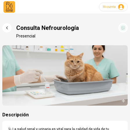
Mi cuenta
Canino o Felino
Raza (requerido)
Consulta Nefrourología
Presencial
Mestizo, Dálmata, York Shire, etc
Edad de su mascota
Fecha de nacimiento
Motivo de Consulta
En caso de agendar una consulta veterinaria
Comentarios
Descripción
🩺 La salud renal y urinaria es vital para la calidad de vida de tu 