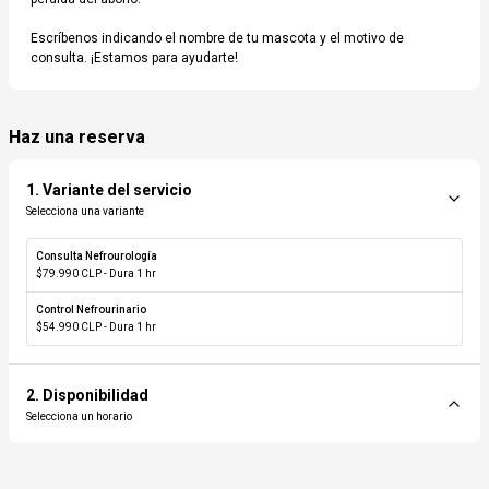
abriremos justo a la hora de su cita. Las consultas de especialidad requieren abono
previo. Para conservar su abono, cualquier cambio o cancelación debe informarse con
Escríbenos indicando el nombre de tu mascota y el motivo de 
al menos 48 horas de anticipación. Se permite reagendar una única vez dentro de
dicho plazo; de lo contrario, o en caso de inasistencia, el abono no será reembolsado.
consulta. ¡Estamos para ayudarte!
Sub total servicios agregados
Sin costo
Haz una reserva
¿Tienes algún código de descuento?
1
.
Variante del servicio
Selecciona una variante
Validar
Variante del servicio
Consulta Nefrourología
$79.990 CLP
- Dura
1 hr
Total
Por evaluar
Control Nefrourinario
$54.990 CLP
- Dura
1 hr
2
.
Disponibilidad
Realiza la reserva
👉️ Inicia sesión
aquí
Selecciona un horario
Nombre