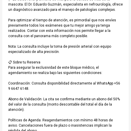
mascota. El Dr. Eduardo Guzmán, especialista en nefrourología, ofrece 
un diagnóstico avanzado para el manejo de patologías complejas.

¿Deseas reservar otro servicio?
Para optimizar el tiempo de atención, es primordial que nos envíes 
previamente todos los exámenes que tu mejor amigo ya tenga 
realizados. Contar con esta información nos permite llegar a la 
Selecciona aquí
consulta con el panorama más completo posible.

Nota: La consulta incluye la toma de presión arterial con equipo 
especializado de alta precisión.

Resumen de la reserva
📋 Sobre tu Reserva

Para asegurar la exclusividad de este bloque médico, el 
agendamiento se realiza bajo las siguientes condiciones:

Servicios a reservar
Coordinación: Consulta disponibilidad directamente al WhatsApp +56 
9 6647 6148.

Consulta Nefrourología
Abono de Validación: La cita se confirma mediante un abono del 50% 
Por evaluar
del valor de la consulta (monto descontable del total el día de la 
atención).

Políticas del Negocio
Políticas de Agenda: Reagendamientos con mínimo 48 horas de 
En ValVet atendemos exclusivamente con hora agendada para garantizar la calidad
aviso. Cancelaciones fuera de plazo o inasistencias implican la 
del servicio. Le pedimos puntualidad; si el local está cerrado, no se preocupe,
pérdida del abono.
