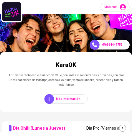
Mi cuenta
+56964447753
Día Chill (Lunes a Jueves)
Día Pro (Viernes a Sába
KaraOK
El primer karaoke estilo asiático de Chile, con salas insonorizadas y privadas, con más
78Mil canciones de todo tipo, acceso a Youtube, venta de snacks, bebestibles y ramen
instantáneo.
Más información
Día Chill (Lunes a Jueves)
Día Pro (Viernes a Sába