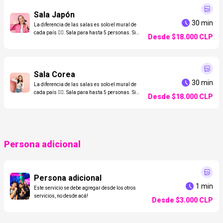
Sala Japón
30 min
La diferencia de las salas es solo el mural de
cada país 👌🏼. Sala para hasta 5 personas. Si
Desde
$18.000
CLP
son más, agrega adicionales en "¿Deseas
reservar otro servicio?" o págalas en el local.
Considera que a mayor cantidad, menos
espacio y más calor.
Sala Corea
30 min
La diferencia de las salas es solo el mural de
cada país 👌🏼. Sala para hasta 5 personas. Si
Desde
$18.000
CLP
son más, agrega adicionales en "¿Deseas
reservar otro servicio?" o págalas en el local.
Considera que a mayor cantidad, menos
espacio y más calor.
Persona adicional
Persona adicional
1 min
Este servicio se debe agregar desde los otros
servicios, no desde acá!
Desde
$3.000
CLP