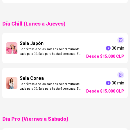
Día Chill (Lunes a Jueves)
Sala Japón
30 min
La diferencia de las salas es solo el mural de
cada país 👌🏼. Sala para hasta 5 personas. Si
Desde
$15.000
CLP
son más, agrega adicionales en "¿Deseas
reservar otro servicio?" o págalas en el local.
Considera que a mayor cantidad, menos
espacio y más calor.
Sala Corea
30 min
La diferencia de las salas es solo el mural de
cada país 👌🏼. Sala para hasta 5 personas. Si
Desde
$15.000
CLP
son más, agrega adicionales en "¿Deseas
reservar otro servicio?" o págalas en el local.
Considera que a mayor cantidad, menos
espacio y más calor.
Día Pro (Viernes a Sábado)