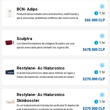
encargue de quemarlas
BCN- Adipo
1 hr
Producto desarrollado como anticelulítico, reafirmante y
para solucionar problemas estéticos del rostro como la
$65.000 CLP
doble barbilla. La l-carnitina y la cafeína movilizan las
grasas acumuladas para que el propio metabolismo se
encargue de quemarlas
Sculptra
1 hr
Los bioestimuladores de colágeno Sculptra son una
opción avanzada para combatir los signos del
$678.000 CLP
envejecimiento y restaurar la juventud perdida de
manera gradual y natural. Formulado con ácido
poliláctico, Sculptra estimula la producción de colágeno
en la piel, mejorando su volumen, firmeza y elasticidad
con resultados que perduran a lo largo del tiempo.
Restylane- Ac Hialuronico
1 hr
El ácido hialurónico es ideal para rellenar arrugas y
líneas de expresión, restaurando volumen en áreas
$270.000 CLP
deseadas, brindando una apariencia natural y
rejuvenecida con resultados inmediatos y duraderos.
Restylane- Ac Hialuronico
Skinbooster
1 hr
Es un tratamiento de hidratación profunda El objetivo de
$270.000 CLP
este tratamiento es aumentar la cantidad de ácido