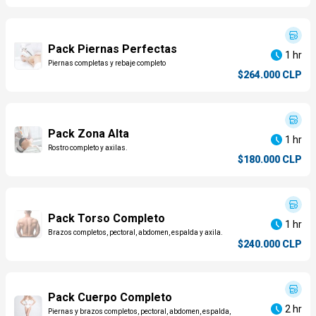
musculoesqueléticas y estéticas. Esta tecnología
avanzada se basa en el principio de generar ondas de
sonido que se transmiten a través de los tejidos del
cuerpo, estimulando la regeneración celular y mejorando
Pack Piernas Perfectas
la circulación sanguínea en la zona tratada.
1 hr
Piernas completas y rebaje completo
$264.000 CLP
Pack Zona Alta
1 hr
Rostro completo y axilas.
$180.000 CLP
Pack Torso Completo
1 hr
Brazos completos, pectoral, abdomen, espalda y axila.
$240.000 CLP
Pack Cuerpo Completo
2 hr
Piernas y brazos completos, pectoral, abdomen, espalda,