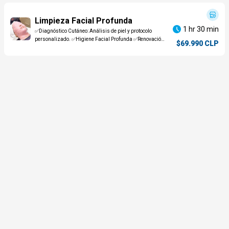
Limpieza Facial Profunda
1 hr 30 min
✅Diagnóstico Cutáneo: Análisis de piel y protocolo
personalizado. ✅Higiene Facial Profunda ✅Renovación
$69.990 CLP
Celular. ✅Tecnología: Peeling ultrasónico o
microdermoabrasión según tu tipo de piel. ✅ Extracción
Clínica de Impurezas. ✅Terapia de Alta Frecuencia:
método descongestivo y antibacteriano ✅Masaje
relajante (rostro y cuello) ✅Hidratación Intensiva
Casmara: según tipo de piel. ✅Sellado ✅Fotoprotector ✅
Asesoría Post-Tratamiento: cuidados y recomendaciones.