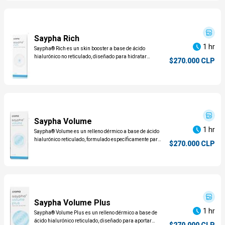
Saypha Rich
1 hr
Saypha® Rich es un skin booster a base de ácido
hialurónico no reticulado, diseñado para hidratar
$270.000 CLP
profundamente la piel, mejorar su elasticidad y devolver
luminosidad, sin aportar volumen ni modificar la
estructura facial. Es ideal para quienes buscan mejorar
la calidad de la piel de forma natural y progresiva.
Saypha Volume
1 hr
Saypha® Volume es un relleno dérmico a base de ácido
hialurónico reticulado, formulado específicamente para
$270.000 CLP
restaurar y aportar volumen, mejorar la proyección y
redefinir contornos faciales, logrando resultados
armónicos y naturales.
Saypha Volume Plus
1 hr
Saypha® Volume Plus es un relleno dérmico a base de
ácido hialurónico reticulado, diseñado para aportar
$270.000 CLP